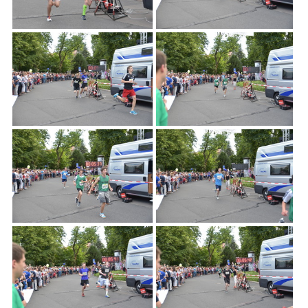
20160622 184558
20160622 184615
18901 Besuche
15532 Besuche
20160622 184616
20160622 184622
13776 Besuche
38880 Besuche
20160622 184623
20160622 184624
21360 Besuche
15519 Besuche