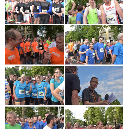
20160622 185055
20160622 185059
17228 Besuche
16151 Besuche
20160622 185126
20160622 185154
15167 Besuche
18524 Besuche
20160622 185212
20160622 185249
15949 Besuche
17086 Besuche