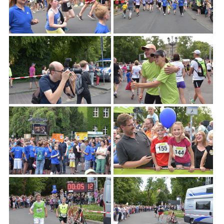
20160622 184144
20160622 184148
15146 Besuche
17742 Besuche
20160622 184211
20160622 184213
16595 Besuche
23150 Besuche
20160622 184402
20160622 184420
17302 Besuche
18630 Besuche