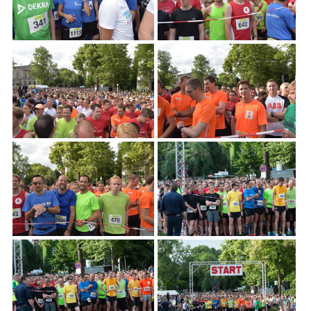
20160622 185335
20160622 185401
13290 Besuche
17304 Besuche
20160622 185405
20160622 185410
16530 Besuche
16647 Besuche
20160622 185422
20160622 185525
13077 Besuche
21103 Besuche