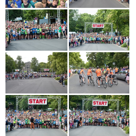
20160622 183640
20160622 183711
18317 Besuche
17567 Besuche
20160622 183758
20160622 183819
21346 Besuche
21586 Besuche
20160622 183843
20160622 183956
16447 Besuche
17451 Besuche