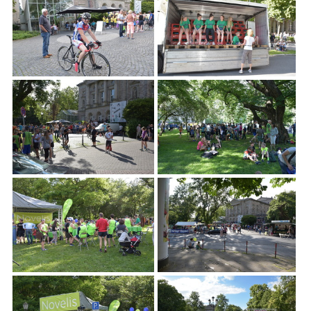
20160622 174931
20160622 175219
25277 Besuche
18745 Besuche
20160622 175336
20160622 175604
19801 Besuche
20046 Besuche
20160622 175704
20160622 180329
16018 Besuche
22587 Besuche
20160622 180625
20160622 180900