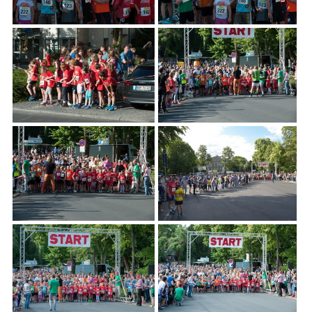
20160622 182354
20160622 182355
14777 Besuche
14630 Besuche
20160622 182535
20160622 182548
17295 Besuche
15043 Besuche
20160622 182640
20160622 182658
17459 Besuche
15577 Besuche