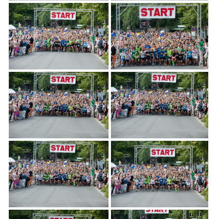
20160622 184013
20160622 184043
18482 Besuche
19227 Besuche
20160622 184044
20160622 184045 68
16143 Besuche
20654 Besuche
20160622 184045 69
20160622 184045 70
25848 Besuche
24167 Besuche