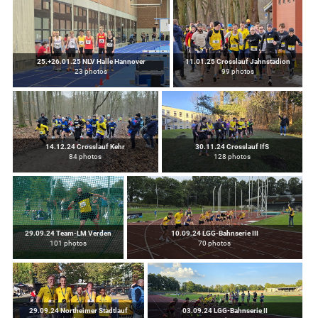
25.+26.01.25 NLV Halle Hannover
11.01.25 Crosslauf Jahnstadion
23 photos
99 photos
14.12.24 Crosslauf Kehr
30.11.24 Crosslauf IfS
84 photos
128 photos
29.09.24 Team-LM Verden
10.09.24 LGG-Bahnserie III
101 photos
70 photos
29.09.24 Northeimer Stadtlauf
03.09.24 LGG-Bahnserie II