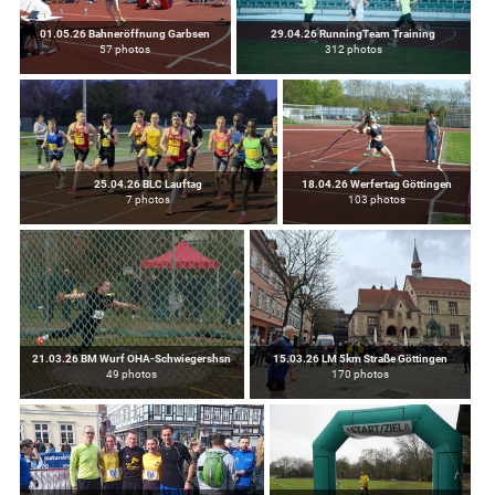
01.05.26 Bahneröffnung Garbsen
29.04.26 RunningTeam Training
57 photos
312 photos
25.04.26 BLC Lauftag
18.04.26 Werfertag Göttingen
7 photos
103 photos
21.03.26 BM Wurf OHA-Schwiegershsn
15.03.26 LM 5km Straße Göttingen
49 photos
170 photos