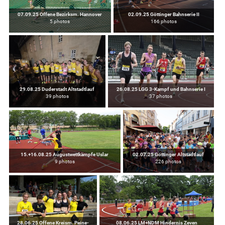
07.09.25 Offene Bezirksm. Hannover
02.09.25 Göttinger Bahnserie II
5 photos
166 photos
29.08.25 Duderstadt Altstadtlauf
26.08.25 LGG 3-Kampf und Bahnserie I
39 photos
37 photos
15.+16.08.25 Augustwettkämpfe Uslar
02.07.25 Göttinger Altstadtlauf
9 photos
226 photos
28.06.25 Offene Kreism. Peine-
08.06.25 LM+NDM Hindernis Zeven