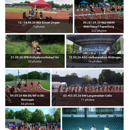
12.-14.06.26 NLV Einzel Lingen
30./31.05.26 NLV+NDM
7 photos
Mehrkampf Papenburg
222 photos
31.05.26 SPK-Frühjahrsvolkslauf Gö
10.05.26 ASC-Halbmarathon Göttingen
22 photos
16 photos
09.05.26 KM BS/WF in BS-
02.+03.05.26 DM Langstrecken Celle
Rüningen
11 photos
34 photos